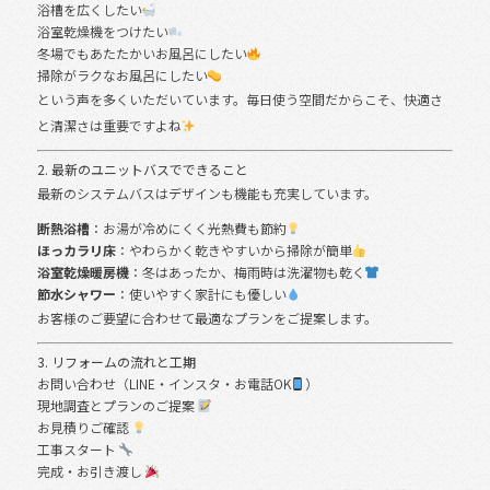
浴槽を広くしたい
浴室乾燥機をつけたい
冬場でもあたたかいお風呂にしたい
掃除がラクなお風呂にしたい
という声を多くいただいています。毎日使う空間だからこそ、快適さ
と清潔さは重要ですよね
2. 最新のユニットバスでできること
最新のシステムバスはデザインも機能も充実しています。
断熱浴槽
：お湯が冷めにくく光熱費も節約
ほっカラリ床
：やわらかく乾きやすいから掃除が簡単
浴室乾燥暖房機
：冬はあったか、梅雨時は洗濯物も乾く
節水シャワー
：使いやすく家計にも優しい
お客様のご要望に合わせて最適なプランをご提案します。
3. リフォームの流れと工期
お問い合わせ（LINE・インスタ・お電話OK
）
現地調査とプランのご提案
お見積りご確認
工事スタート
完成・お引き渡し