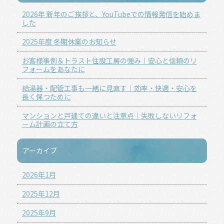
2026年 新年のご挨拶と、YouTubeでの情報発信を始めま
した
2025年度 冬期休業のお知らせ
お客様事例＆トラスト住設工房の強み｜安心と信頼のリ
フォームをあなたに
給湯器・配管工事も一緒に見直す｜効率・快適・安心を
長く保つために
マンションと戸建ての違いと注意点｜失敗しないリフォ
ーム計画の立て方
アーカイブ
2026年1月
2025年12月
2025年9月