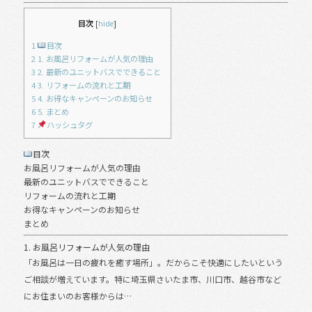
e
b
目次
[
hide
]
o
1
目次
2
1. お風呂リフォームが人気の理由
o
3
2. 最新のユニットバスでできること
4
3. リフォームの流れと工期
k
5
4. お得なキャンペーンのお知らせ
6
5. まとめ
7
ハッシュタグ
目次
お風呂リフォームが人気の理由
最新のユニットバスでできること
リフォームの流れと工期
お得なキャンペーンのお知らせ
まとめ
1. お風呂リフォームが人気の理由
「お風呂は一日の疲れを癒す場所」。だからこそ快適にしたいという
ご相談が増えています。特に埼玉県さいたま市、川口市、越谷市など
にお住まいのお客様からは…