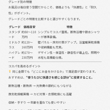
グレード別の特徴
お風呂は毎日使う空間だからこそ、価格よりも「快適性」と「耐久
性」がポイント。
グレードごとの特徴を比較すると選びやすくなります。
グレード
価格目安
特徴
スタンダ
約80〜110
シンプルでコスパ重視。断熱浴槽や節水シャワ
ード
万円
ーが標準装備。
ミドルク
約120〜
壁パネル・床材の質がアップ。浴室暖房乾燥機
ラス
160万円
や収納機能も充実。
ハイグレ
約170〜
デザイン性・保温性・静音性が最上位。照明や
ード
230万円
水栓も高機能仕様。
コスパを高めるポイント
同じ金額でも「どこにお金をかけるか」で満足度が変わります。
おすすめは、
“使うたびに快適さを感じる部分”に投資すること。
断熱浴槽・断熱床 → 光熱費の節約にもつながる
換気乾燥暖房機 → カビ対策・衣類乾燥にも活躍
収納・手すり → 年齢を重ねても使いやすい