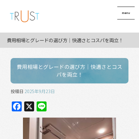
費用相場とグレードの選び方｜快適さとコスパを両立！
費用相場とグレードの選び方｜快適さとコス
パを両立！
投稿日
2025年9月23日
F
X
Li
a
n
c
e
e