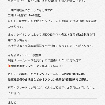
見た目よりも「長く快適に使える構成」を選ぶのがコツです。
工期と補助金のチェックも忘れずに
工期は一般的に
4〜6日間
。
ただし、配管の更新や脱衣所リフォームを同時に行う場合は1週間前後
かかります。
また、タイミングによっては国や自治体の
省エネ住宅補助金制度
を利
用できる場合も。
高断熱浴槽・高効率給湯器などが対象になっていることがあります。
今ならキャンペーン実施中！
現在「ホームページを見た」とご連絡いただいた方限定で、
特別割引キャンペーン
を実施しています！
さらに、
お風呂・キッチンリフォームをご契約のお客様には、
浴室暖房機や食洗機などのオプション機器を特別価格でご提供。
費用やグレードの比較など、どんなご相談でもお気軽にお問い合わせ
ください。
まとめ