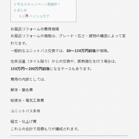
5
今ならキャンペーン実施中！
6
まとめ
6.1
ハッシュタグ
お風呂リフォームの費用相場
お風呂リフォームの価格は、グレード・広さ・建物の構造によって変
わります。
一般的なユニットバス交換では、
80〜130万円前後
が相場。
在来浴室（タイル貼り）からの交換や、断熱強化を行う場合は、
150万円〜200万円前後
になるケースもあります。
費用の内訳としては、
解体・撤去費
給排水・電気工事費
ユニットバス本体
組立・仕上げ費
これらの合計で見積もりが構成されます。