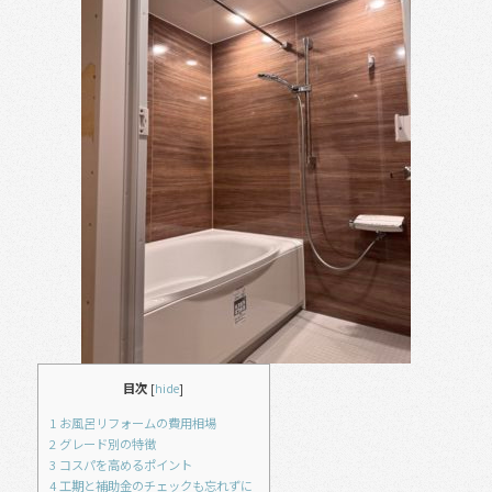
b
o
o
k
目次
[
hide
]
1
お風呂リフォームの費用相場
2
グレード別の特徴
3
コスパを高めるポイント
4
工期と補助金のチェックも忘れずに