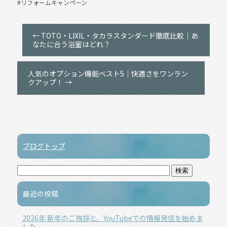
#リフォームキャンペーン
←
TOTO・LIXIL・タカラスタンダード徹底比較｜あ
なたに合う浴室はどれ？
人気のオプション機能ベスト5｜快適さをワンラン
クアップ！
→
ブログトップ
最近の投稿
2026年 新年のご挨拶と、YouTubeでの情報発信を始めま
した