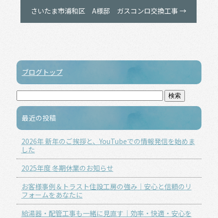
b
さいたま市浦和区 A様邸 ガスコンロ交換工事
→
o
o
k
ブログトップ
最近の投稿
2026年 新年のご挨拶と、YouTubeでの情報発信を始めま
した
2025年度 冬期休業のお知らせ
お客様事例＆トラスト住設工房の強み｜安心と信頼のリ
フォームをあなたに
給湯器・配管工事も一緒に見直す｜効率・快適・安心を