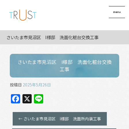
さいたま市見沼区 I様邸 洗面化粧台交換工事
さいたま市見沼区 I様邸 洗面化粧台交換
工事
投稿日
2025年5月26日
F
X
Li
a
n
c
e
←
さいたま市見沼区 I様邸 洗面所内装工事
e