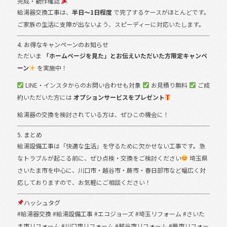
完成・動作確認
給湯器交換工事は、
半日〜1日程度
で完了するケースがほとんどです。
ご家族の生活に支障が出ないよう、スピーディーに対応いたします。
4. お得なキャンペーンのお知らせ
ただいま
「ホームページを見た」とお伝えいただいた方限定キャンペ
ーン
を実施中！
LINE・インスタからのお問い合わせも対象
お見積り無料
ご成
約いただいた方には
オプションサービスをプレゼント
給湯器の交換を検討されている方は、ぜひこの機会に！
5. まとめ
給湯設備工事は「快適な生活」を守るために欠かせない工事です。急
なトラブルが起こる前に、ぜひ点検・交換をご検討ください
埼玉県
さいたま市を中心に、川口市・越谷市・蕨市・春日部市など幅広く対
応しておりますので、お気軽にご相談ください！
ハッシュタグ
#給湯器交換 #給湯設備工事 #エコジョーズ #埼玉リフォーム #さいた
ま市リフォーム #川口市リフォーム #越谷市リフォーム #蕨市リフォー