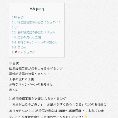
e
b
目次
[
hide
]
o
1
目次
2
1. 給湯設備工事が必要になるタイミ
o
ング
3
2. 最新給湯器の特徴とメリット
k
4
3. 工事の流れと工期
5
4. お得なキャンペーンのお知らせ
6
5. まとめ
7
ハッシュタグ
目次
給湯設備工事が必要になるタイミング
最新給湯器の特徴とメリット
工事の流れと工期
お得なキャンペーンのお知らせ
まとめ
1. 給湯設備工事が必要になるタイミング
「お湯が出るのが遅い」「お風呂がすぐぬるくなる」などのお悩みは
ありませんか？
給湯器の寿命は
10年〜15年程度
といわれていま
す。こんな症状が出たら交換のサインかもしれません