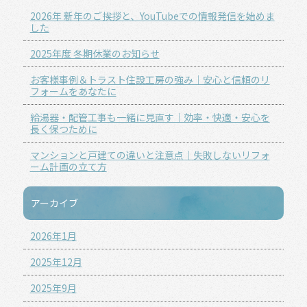
2026年 新年のご挨拶と、YouTubeでの情報発信を始めま
した
2025年度 冬期休業のお知らせ
お客様事例＆トラスト住設工房の強み｜安心と信頼のリ
フォームをあなたに
給湯器・配管工事も一緒に見直す｜効率・快適・安心を
長く保つために
マンションと戸建ての違いと注意点｜失敗しないリフォ
ーム計画の立て方
アーカイブ
2026年1月
2025年12月
2025年9月