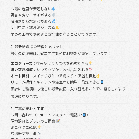
お湯の温度が安定しない
異音や変なニオイがする
給湯器から水漏れがある
使用中に突然お湯が止まる
早めの工事で快適さと安全性を守ることができます。
2. 最新給湯器の特徴とメリット
最近の給湯器は、省エネ性能や便利機能が充実しています！
エコジョーズ
：従来型よりガス代を節約できる
追い焚き機能
：いつでも温かいお風呂に入れる
オート機能
：スイッチひとつで湯はり・保温も自動
リモコン操作
：キッチンや浴室から簡単に設定できる
家計にも環境にも優しい最新設備に入れ替えることで、暮らしがより
快適になります。
3. 工事の流れと工期
お問い合わせ（LINE・インスタ・お電話OK
）
現地調査とプランのご提案
お見積りご確認
給湯器交換工事