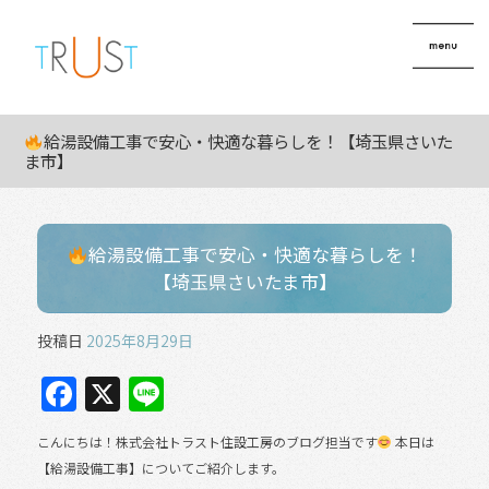
給湯設備工事で安心・快適な暮らしを！【埼玉県さいた
ま市】
給湯設備工事で安心・快適な暮らしを！
【埼玉県さいたま市】
投稿日
2025年8月29日
F
X
Li
a
n
こんにちは！株式会社トラスト住設工房のブログ担当です
本日は
c
e
【給湯設備工事】についてご紹介します。