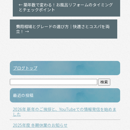
←
築年数で変わる！お風呂リフォームのタイミング
とチェックポイント
費用相場とグレードの選び方｜快適さとコスパを両
立！
→
ブログトップ
最近の投稿
2026年 新年のご挨拶と、YouTubeでの情報発信を始めま
した
2025年度 冬期休業のお知らせ