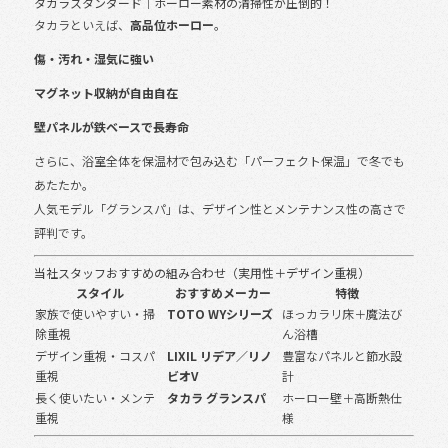
タカラスタンダード｜ホーロー素材の清掃性が圧倒的！
タカラといえば、
高品位ホーロー
。
傷・汚れ・湿気に強い
マグネット収納が自由自在
壁パネルが鉄ベースで長寿命
さらに、浴室全体を保温材で包み込む「パーフェクト保温」で冬でも
あたたか。
人気モデル「グランスパ」は、デザイン性とメンテナンス性の高さで
評判です。
当社スタッフおすすめの組み合わせ（実用性＋デザイン重視）
スタイル
おすすめメーカー
特徴
家族で使いやすい・掃
TOTO WYシリーズ
ほっカラリ床＋魔法び
除重視
ん浴槽
デザイン重視・コスパ
LIXIL リデア／リノ
豊富なパネルと節水設
重視
ビオV
計
長く使いたい・メンテ
タカラ グランスパ
ホーロー壁＋高断熱仕
重視
様