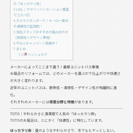
の「ほっカラリ床」
3
LIXIL｜デザインバリエーション豊富
でコスパ◎
4
タカラスタンダード｜ホーロー素材
の清掃性が圧倒的！
5
当社スタッフおすすめの組み合わせ
（実用性＋デザイン重視）
6
今ならキャンペーン実施中！
7
まとめ
7.1
ハッシュタグ
メーカーによってここまで違う！最新ユニットバス事情
お風呂のリフォームでは、どのメーカーを選ぶかで仕上がりや快適さ
が大きく変わります。
近年のユニットバスは、断熱性・清掃性・デザイン性が飛躍的に進
化。
それぞれのメーカーには
得意分野と特徴
があります。
TOTO｜やわらかさと清潔感で人気の「ほっカラリ床」
TOTOのお風呂は、とにかく「快適性」に特化しています。
ほっカラリ床
：畳のようなやわらかさで、冬でもヒヤッとしない。