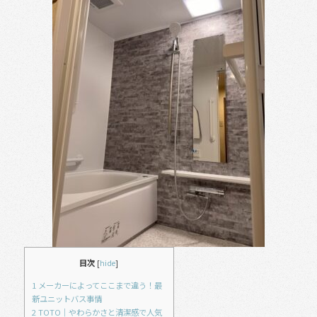
e
b
o
o
k
目次
[
hide
]
1
メーカーによってここまで違う！最
新ユニットバス事情
2
TOTO｜やわらかさと清潔感で人気