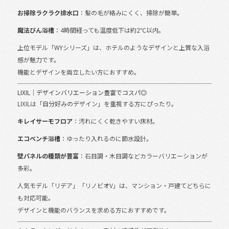
お掃除ラクラク排水口
：髪の毛が絡みにくく、掃除が簡単。
魔法びん浴槽
：4時間経っても温度低下は約2℃以内。
上位モデル「WYシリーズ」は、ホテルのようなデザインと上質な入浴
感が魅力です。
機能とデザインを両立したい方におすすめ。
LIXIL｜デザインバリエーション豊富でコスパ◎
LIXILは「自分好みのデザイン」を重視する方にぴったり。
キレイサーモフロア
：汚れにくく乾きやすい床材。
エコベンチ浴槽
：ゆったり入れるのに節水設計。
壁パネルの種類が豊富
：石目調・木目調などカラーバリエーションが
多彩。
人気モデル「リデア」「リノビオV」は、マンション・戸建てどちらに
も対応可能。
デザインと機能のバランスを求める方におすすめです。