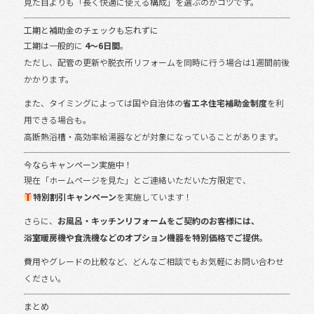
見た目よりも「長く快適に使える構成」を選ぶのがコツです。
工期と補助金のチェックも忘れずに
工期は一般的に
4〜6日間
。
ただし、配管の更新や脱衣所リフォームを同時に行う場合は1週間前後
かかります。
また、タイミングによっては国や自治体の
省エネ住宅補助金制度
を利
用できる場合も。
高断熱浴槽・高効率給湯器などが対象になっていることがあります。
今ならキャンペーン実施中！
現在「ホームページを見た」とご連絡いただいた方限定で、
特別割引キャンペーン
を実施しています！
さらに、
お風呂・キッチンリフォームをご契約のお客様には、
浴室暖房機や食洗機などのオプション機器を特別価格でご提供。
費用やグレードの比較など、どんなご相談でもお気軽にお問い合わせ
ください。
まとめ