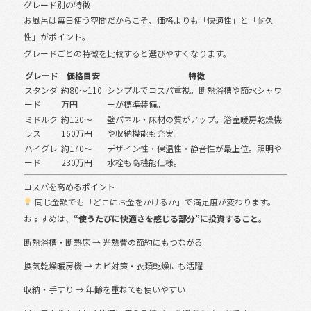
グレード別の特徴
お風呂は毎日使う空間だからこそ、価格よりも「快適性」と「耐久
性」がポイント。
グレードごとの特徴を比較すると選びやすくなります。
グレード
価格目安
特徴
スタンダ
約80〜110
シンプルでコスパ重視。断熱浴槽や節水シャワ
ード
万円
ーが標準装備。
ミドルク
約120〜
壁パネル・床材の質がアップ。浴室暖房乾燥機
ラス
160万円
や収納機能も充実。
ハイグレ
約170〜
デザイン性・保温性・静音性が最上位。照明や
ード
230万円
水栓も高機能仕様。
コスパを高めるポイント
同じ金額でも「どこにお金をかけるか」で満足度が変わります。
おすすめは、
“使うたびに快適さを感じる部分”に投資すること。
断熱浴槽・断熱床 → 光熱費の節約にもつながる
換気乾燥暖房機 → カビ対策・衣類乾燥にも活躍
収納・手すり → 年齢を重ねても使いやすい