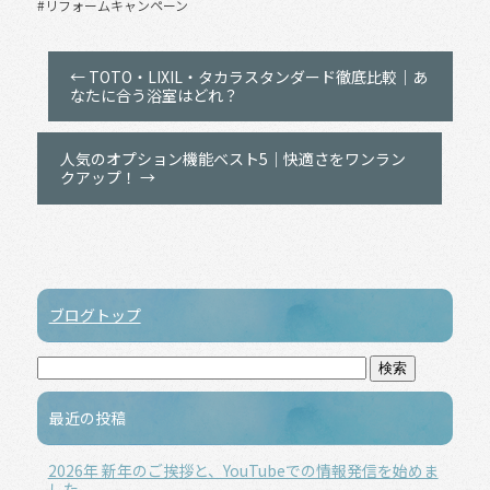
#リフォームキャンペーン
←
TOTO・LIXIL・タカラスタンダード徹底比較｜あ
なたに合う浴室はどれ？
人気のオプション機能ベスト5｜快適さをワンラン
クアップ！
→
ブログトップ
最近の投稿
2026年 新年のご挨拶と、YouTubeでの情報発信を始めま
した