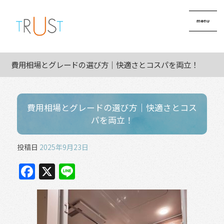
費用相場とグレードの選び方｜快適さとコスパを両立！
費用相場とグレードの選び方｜快適さとコス
パを両立！
投稿日
2025年9月23日
F
X
Li
a
n
c
e
e