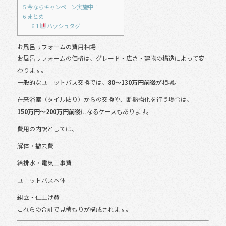
5
今ならキャンペーン実施中！
6
まとめ
6.1
ハッシュタグ
お風呂リフォームの費用相場
お風呂リフォームの価格は、グレード・広さ・建物の構造によって変
わります。
一般的なユニットバス交換では、
80〜130万円前後
が相場。
在来浴室（タイル貼り）からの交換や、断熱強化を行う場合は、
150万円〜200万円前後
になるケースもあります。
費用の内訳としては、
解体・撤去費
給排水・電気工事費
ユニットバス本体
組立・仕上げ費
これらの合計で見積もりが構成されます。