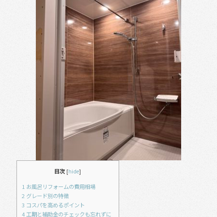
b
o
o
k
目次
[
hide
]
1
お風呂リフォームの費用相場
2
グレード別の特徴
3
コスパを高めるポイント
4
工期と補助金のチェックも忘れずに